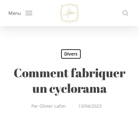
Skip
to
Menu
sear
main
content
Divers
Comment fabriquer
un cyclorama
Par
Olivier Lafon
13/04/2023